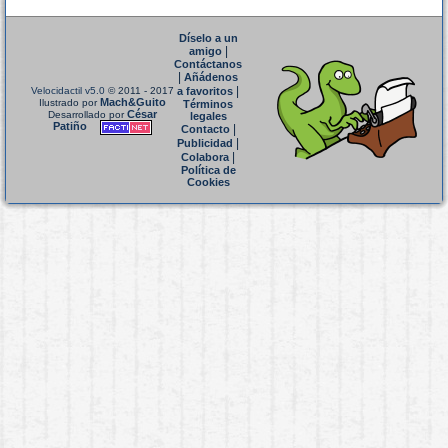
Díselo a un
|
amigo
Contáctanos
|
Añádenos
|
Velocidactil v5.0
© 2011 - 2017
a favoritos
Mach&Guito
Ilustrado por
Términos
César
Desarrollado por
legales
Patiño
|
Contacto
|
Publicidad
|
Colabora
Política de
Cookies