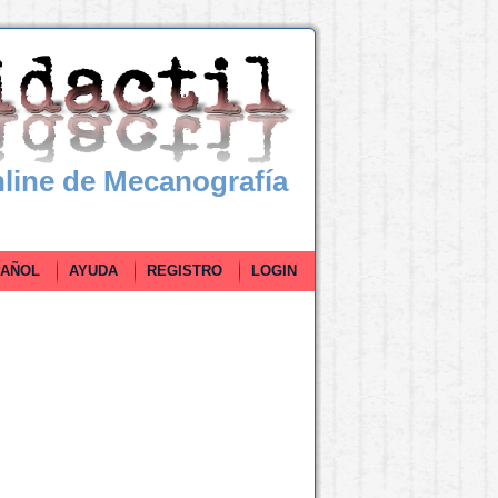
line de Mecanografía
ÑOL
AYUDA
REGISTRO
LOGIN