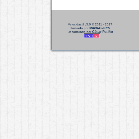
Velocidactil v5.0
© 2011 - 2017
Mach&Guito
Ilustrado por
César Patiño
Desarrollado por