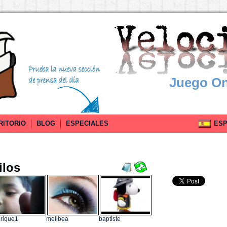
Juego On
RITORIO
BLOG
ESPECIALES
ESPA
ilos
rique1
melibea
baptiste