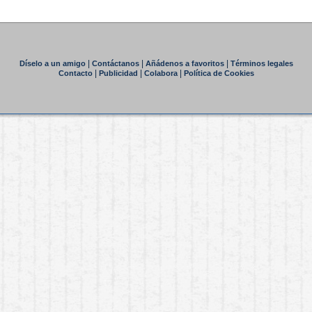
|
|
|
Díselo a un amigo
Contáctanos
Añádenos a favoritos
Términos legales
|
|
|
Contacto
Publicidad
Colabora
Política de Cookies