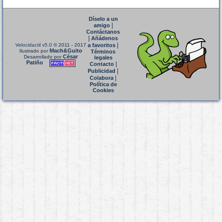
Díselo a un
|
amigo
Contáctanos
|
Añádenos
|
Velocidactil v5.0
© 2011 - 2017
a favoritos
Mach&Guito
Ilustrado por
Términos
César
Desarrollado por
legales
Patiño
|
Contacto
|
Publicidad
|
Colabora
Política de
Cookies