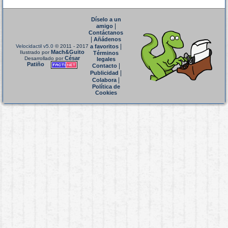
Díselo a un
|
amigo
Contáctanos
|
Añádenos
|
Velocidactil v5.0
© 2011 - 2017
a favoritos
Mach&Guito
Ilustrado por
Términos
César
Desarrollado por
legales
Patiño
|
Contacto
|
Publicidad
|
Colabora
Política de
Cookies