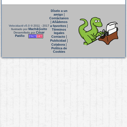
Díselo a un
|
amigo
Contáctanos
|
Añádenos
|
Velocidactil v5.0
© 2011 - 2017
a favoritos
Mach&Guito
Ilustrado por
Términos
César
Desarrollado por
legales
Patiño
|
Contacto
|
Publicidad
|
Colabora
Política de
Cookies