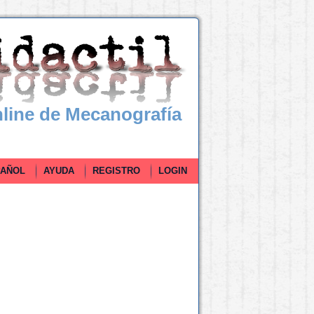
line de Mecanografía
ÑOL
AYUDA
REGISTRO
LOGIN