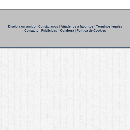
|
|
|
Díselo a un amigo
Contáctanos
Añádenos a favoritos
Términos legales
|
|
|
Contacto
Publicidad
Colabora
Política de Cookies