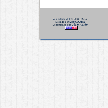
Velocidactil v5.0
© 2011 - 2017
Mach&Guito
Ilustrado por
César Patiño
Desarrollado por