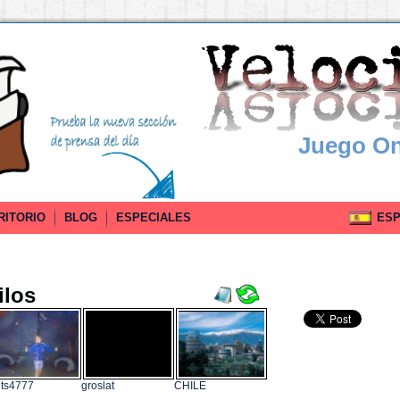
Juego On
RITORIO
BLOG
ESPECIALES
ESPA
ilos
ts4777
groslat
CHILE