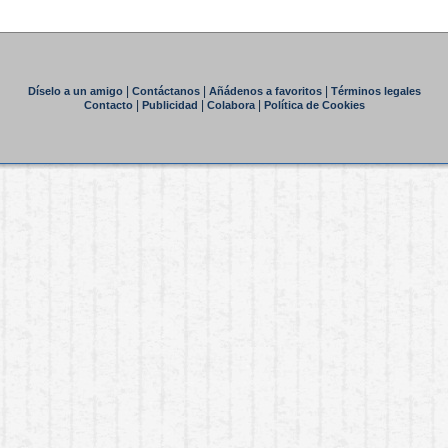
|
|
|
Díselo a un amigo
Contáctanos
Añádenos a favoritos
Términos legales
|
|
|
Contacto
Publicidad
Colabora
Política de Cookies