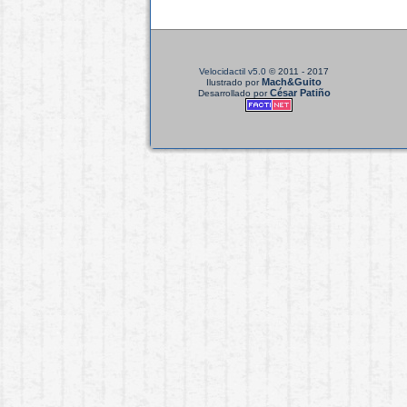
Velocidactil v5.0
© 2011 - 2017
Mach&Guito
Ilustrado por
César Patiño
Desarrollado por