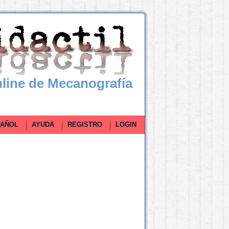
line de Mecanografía
ÑOL
AYUDA
REGISTRO
LOGIN