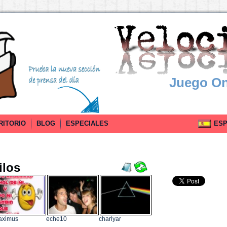
Juego On
RITORIO
BLOG
ESPECIALES
ESPA
ilos
aximus
eche10
charlyar