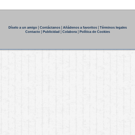
|
|
|
Díselo a un amigo
Contáctanos
Añádenos a favoritos
Términos legales
|
|
|
Contacto
Publicidad
Colabora
Política de Cookies