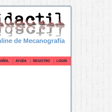
line de Mecanografía
ÑOL
AYUDA
REGISTRO
LOGIN