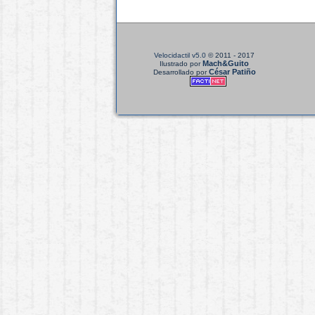
Velocidactil v5.0
© 2011 - 2017
Mach&Guito
Ilustrado por
César Patiño
Desarrollado por