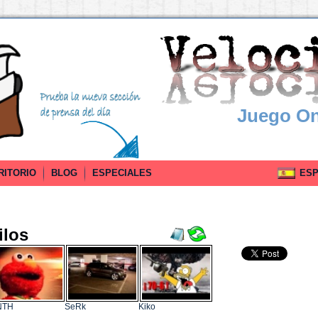
Juego On
RITORIO
BLOG
ESPECIALES
ESPA
ilos
NTH
SeRk
Kiko