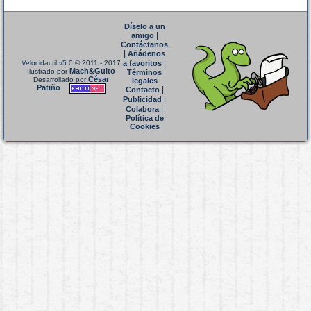
Díselo a un
|
amigo
Contáctanos
|
Añádenos
|
Velocidactil v5.0
© 2011 - 2017
a favoritos
Mach&Guito
Ilustrado por
Términos
César
Desarrollado por
legales
Patiño
|
Contacto
|
Publicidad
|
Colabora
Política de
Cookies