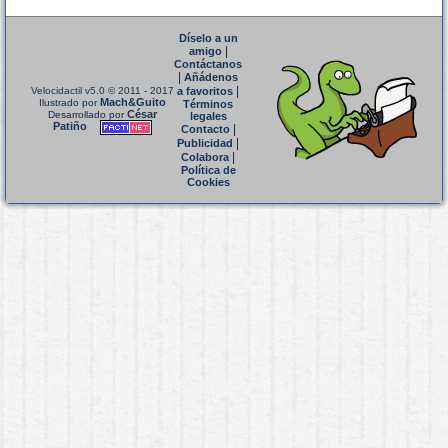
Díselo a un
|
amigo
Contáctanos
|
Añádenos
|
Velocidactil v5.0
© 2011 - 2017
a favoritos
Mach&Guito
Ilustrado por
Términos
César
Desarrollado por
legales
Patiño
|
Contacto
|
Publicidad
|
Colabora
Política de
Cookies