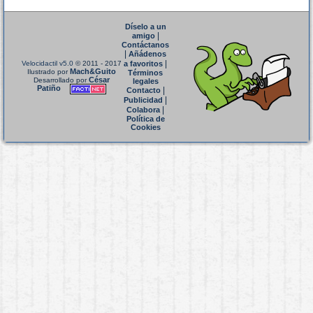
Díselo a un
|
amigo
Contáctanos
|
Añádenos
|
Velocidactil v5.0
© 2011 - 2017
a favoritos
Mach&Guito
Ilustrado por
Términos
César
Desarrollado por
legales
Patiño
|
Contacto
|
Publicidad
|
Colabora
Política de
Cookies