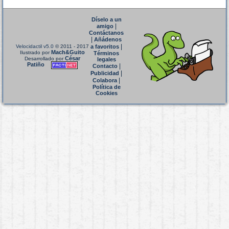
Díselo a un
|
amigo
Contáctanos
|
Añádenos
|
Velocidactil v5.0
© 2011 - 2017
a favoritos
Mach&Guito
Ilustrado por
Términos
César
Desarrollado por
legales
Patiño
|
Contacto
|
Publicidad
|
Colabora
Política de
Cookies