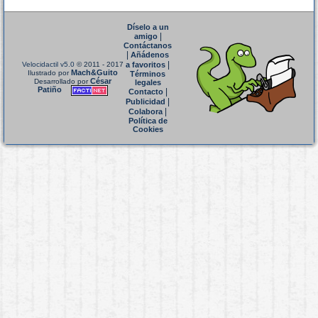
Díselo a un
|
amigo
Contáctanos
|
Añádenos
|
Velocidactil v5.0
© 2011 - 2017
a favoritos
Mach&Guito
Ilustrado por
Términos
César
Desarrollado por
legales
Patiño
|
Contacto
|
Publicidad
|
Colabora
Política de
Cookies