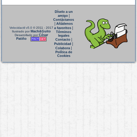
Díselo a un
|
amigo
Contáctanos
|
Añádenos
|
Velocidactil v5.0
© 2011 - 2017
a favoritos
Mach&Guito
Ilustrado por
Términos
César
Desarrollado por
legales
Patiño
|
Contacto
|
Publicidad
|
Colabora
Política de
Cookies