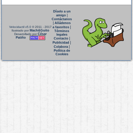
Díselo a un
|
amigo
Contáctanos
|
Añádenos
|
Velocidactil v5.0
© 2011 - 2017
a favoritos
Mach&Guito
Ilustrado por
Términos
César
Desarrollado por
legales
Patiño
|
Contacto
|
Publicidad
|
Colabora
Política de
Cookies