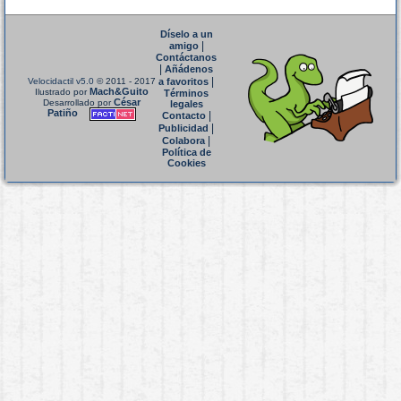
Díselo a un
|
amigo
Contáctanos
|
Añádenos
|
Velocidactil v5.0
© 2011 - 2017
a favoritos
Mach&Guito
Ilustrado por
Términos
César
Desarrollado por
legales
Patiño
|
Contacto
|
Publicidad
|
Colabora
Política de
Cookies