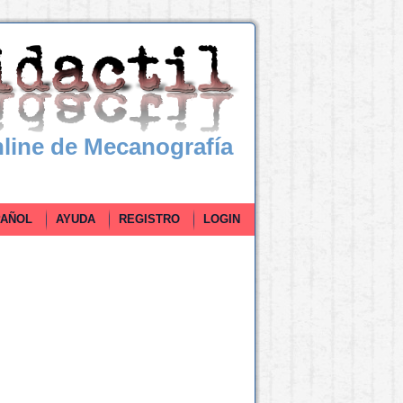
line de Mecanografía
ÑOL
AYUDA
REGISTRO
LOGIN