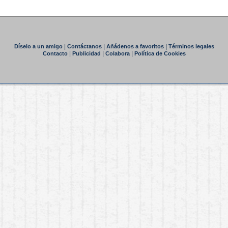
|
|
|
Díselo a un amigo
Contáctanos
Añádenos a favoritos
Términos legales
|
|
|
Contacto
Publicidad
Colabora
Política de Cookies