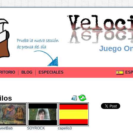
Juego On
RITORIO
BLOG
ESPECIALES
ESPA
ilos
weetBab
SOYROCK
capello3