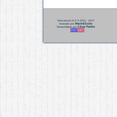
Velocidactil v5.0
© 2011 - 2017
Mach&Guito
Ilustrado por
César Patiño
Desarrollado por