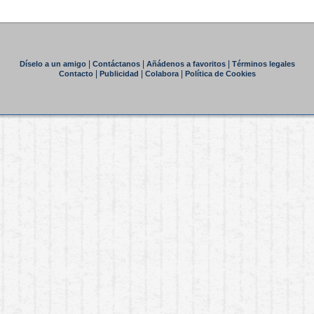
|
|
|
Díselo a un amigo
Contáctanos
Añádenos a favoritos
Términos legales
|
|
|
Contacto
Publicidad
Colabora
Política de Cookies