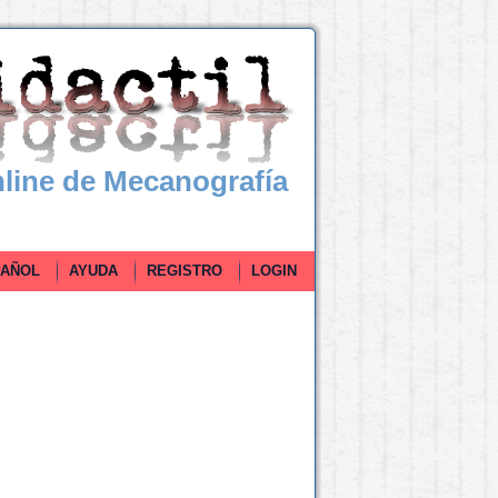
line de Mecanografía
ÑOL
AYUDA
REGISTRO
LOGIN