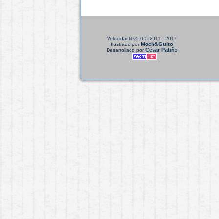
Velocidactil v5.0
© 2011 - 2017
Mach&Guito
Ilustrado por
César Patiño
Desarrollado por