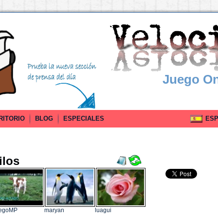
Juego On
RITORIO
BLOG
ESPECIALES
ESPA
ilos
iegoMP
maryan
luagui