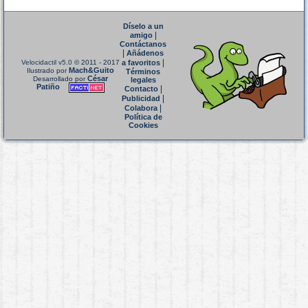
Díselo a un
|
amigo
Contáctanos
|
Añádenos
|
Velocidactil v5.0
© 2011 - 2017
a favoritos
Mach&Guito
Ilustrado por
Términos
César
Desarrollado por
legales
Patiño
|
Contacto
|
Publicidad
|
Colabora
Política de
Cookies