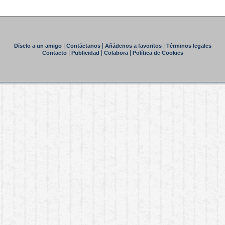
|
|
|
Díselo a un amigo
Contáctanos
Añádenos a favoritos
Términos legales
|
|
|
Contacto
Publicidad
Colabora
Política de Cookies