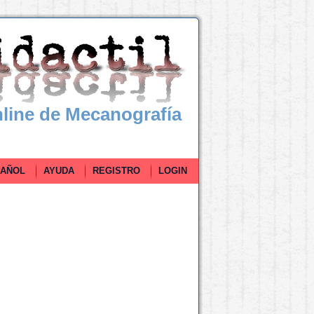
line de Mecanografía
ÑOL
AYUDA
REGISTRO
LOGIN