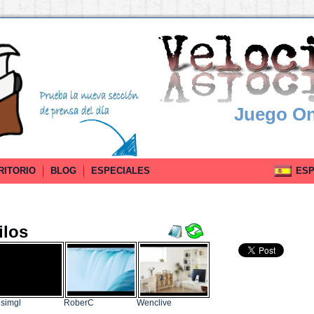
Juego On
RITORIO
BLOG
ESPECIALES
ESPA
ilos
simgl
RoberC
Wenclive