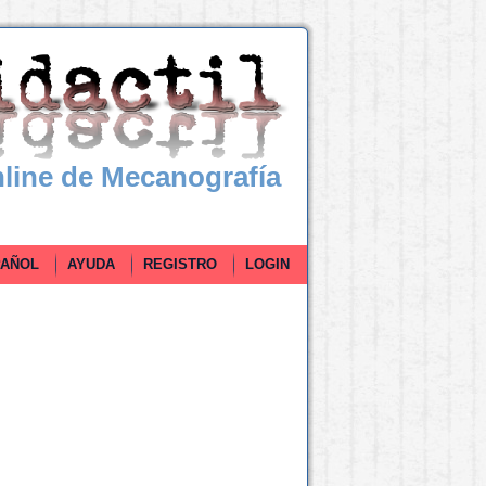
line de Mecanografía
ÑOL
AYUDA
REGISTRO
LOGIN