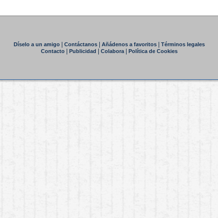
|
|
|
Díselo a un amigo
Contáctanos
Añádenos a favoritos
Términos legales
|
|
|
Contacto
Publicidad
Colabora
Política de Cookies