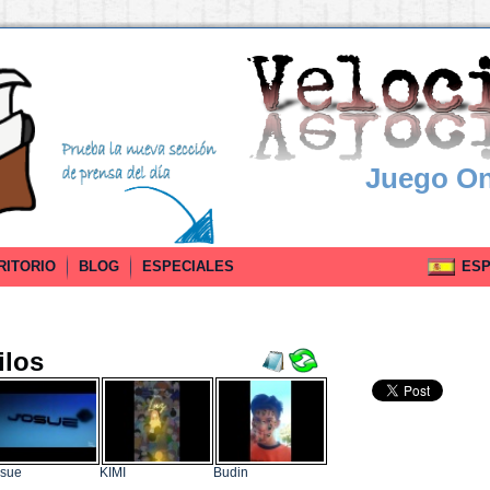
Juego On
RITORIO
BLOG
ESPECIALES
ESPA
ilos
osue
KIMI
Budin