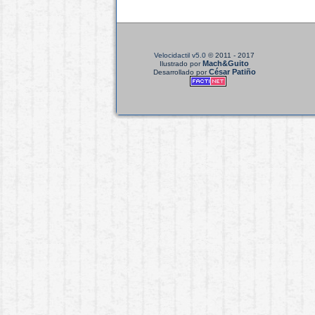
Velocidactil v5.0
© 2011 - 2017
Mach&Guito
Ilustrado por
César Patiño
Desarrollado por