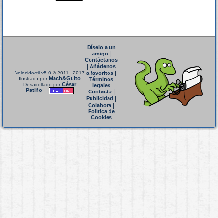
Díselo a un
|
amigo
Contáctanos
|
Añádenos
|
Velocidactil v5.0
© 2011 - 2017
a favoritos
Mach&Guito
Ilustrado por
Términos
César
Desarrollado por
legales
Patiño
|
Contacto
|
Publicidad
|
Colabora
Política de
Cookies