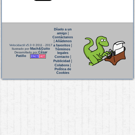
Díselo a un
|
amigo
Contáctanos
|
Añádenos
|
Velocidactil v5.0
© 2011 - 2017
a favoritos
Mach&Guito
Ilustrado por
Términos
César
Desarrollado por
legales
Patiño
|
Contacto
|
Publicidad
|
Colabora
Política de
Cookies