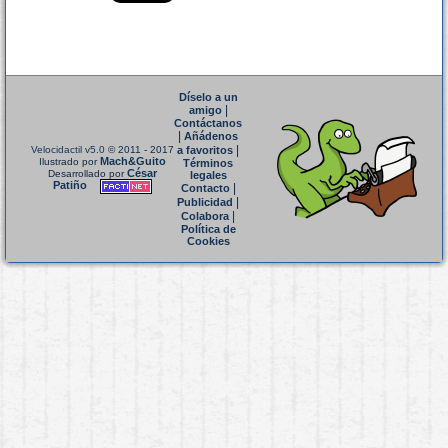
Díselo a un
|
amigo
Contáctanos
|
Añádenos
|
Velocidactil v5.0
© 2011 - 2017
a favoritos
Mach&Guito
Ilustrado por
Términos
César
Desarrollado por
legales
Patiño
|
Contacto
|
Publicidad
|
Colabora
Política de
Cookies