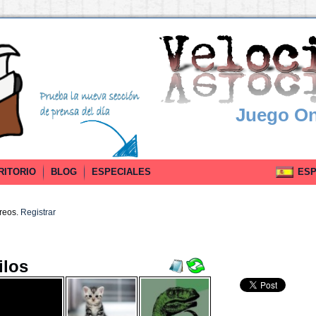
Juego On
RITORIO
BLOG
ESPECIALES
ESPA
rreos.
Registrar
ilos