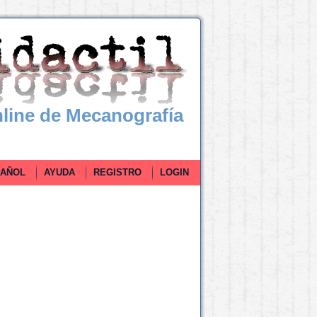
line de Mecanografía
ÑOL
AYUDA
REGISTRO
LOGIN