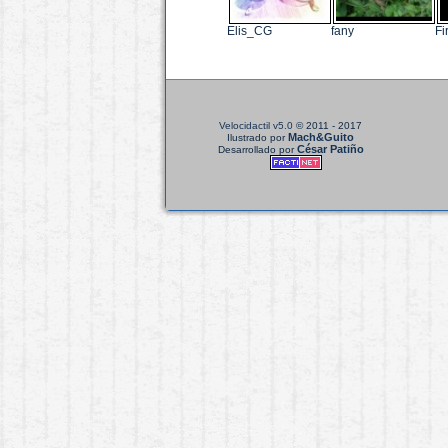
Elis_CG
fany
Fi
Velocidactil v5.0
© 2011 - 2017
Mach&Guito
Ilustrado por
César Patiño
Desarrollado por