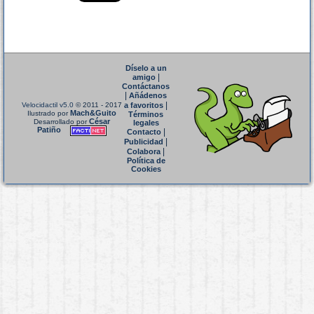
Díselo a un
|
amigo
Contáctanos
|
Añádenos
|
Velocidactil v5.0
© 2011 - 2017
a favoritos
Mach&Guito
Ilustrado por
Términos
César
Desarrollado por
legales
Patiño
|
Contacto
|
Publicidad
|
Colabora
Política de
Cookies