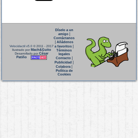
Díselo a un
|
amigo
Contáctanos
|
Añádenos
|
Velocidactil v5.0
© 2011 - 2017
a favoritos
Mach&Guito
Ilustrado por
Términos
César
Desarrollado por
legales
Patiño
|
Contacto
|
Publicidad
|
Colabora
Política de
Cookies