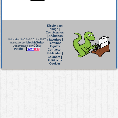
Díselo a un
|
amigo
Contáctanos
|
Añádenos
|
Velocidactil v5.0
© 2011 - 2017
a favoritos
Mach&Guito
Ilustrado por
Términos
César
Desarrollado por
legales
Patiño
|
Contacto
|
Publicidad
|
Colabora
Política de
Cookies