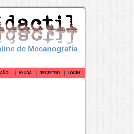
line de Mecanografía
ÑOL
AYUDA
REGISTRO
LOGIN