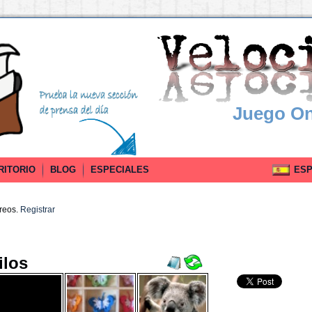
Juego On
RITORIO
BLOG
ESPECIALES
ESPA
rreos.
Registrar
ilos