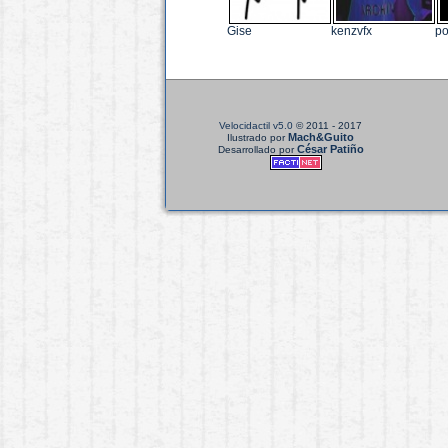
Gise
kenzvfx
po
Velocidactil v5.0
© 2011 - 2017
Mach&Guito
Ilustrado por
César Patiño
Desarrollado por