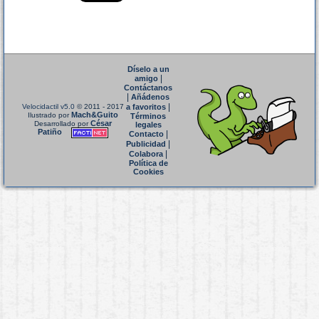
Díselo a un
|
amigo
Contáctanos
|
Añádenos
|
Velocidactil v5.0
© 2011 - 2017
a favoritos
Mach&Guito
Ilustrado por
Términos
César
Desarrollado por
legales
Patiño
|
Contacto
|
Publicidad
|
Colabora
Política de
Cookies