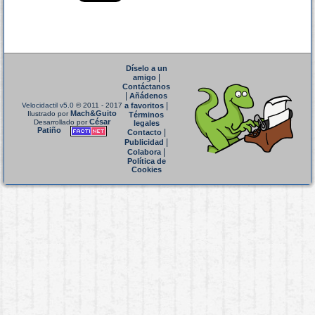
Díselo a un
|
amigo
Contáctanos
|
Añádenos
|
Velocidactil v5.0
© 2011 - 2017
a favoritos
Mach&Guito
Ilustrado por
Términos
César
Desarrollado por
legales
Patiño
|
Contacto
|
Publicidad
|
Colabora
Política de
Cookies