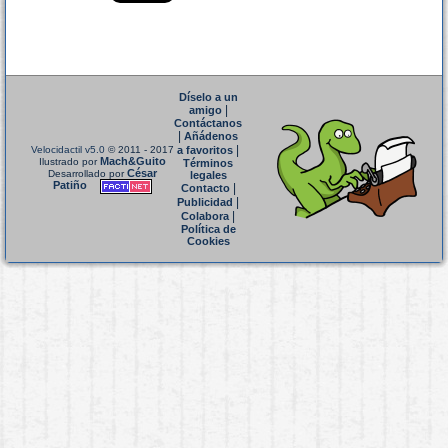
Díselo a un
|
amigo
Contáctanos
|
Añádenos
|
Velocidactil v5.0
© 2011 - 2017
a favoritos
Mach&Guito
Ilustrado por
Términos
César
Desarrollado por
legales
Patiño
|
Contacto
|
Publicidad
|
Colabora
Política de
Cookies