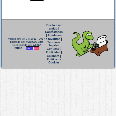
Díselo a un
|
amigo
Contáctanos
|
Añádenos
|
Velocidactil v5.0
© 2011 - 2017
a favoritos
Mach&Guito
Ilustrado por
Términos
César
Desarrollado por
legales
Patiño
|
Contacto
|
Publicidad
|
Colabora
Política de
Cookies