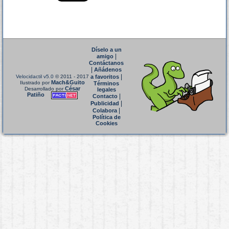
Díselo a un
|
amigo
Contáctanos
|
Añádenos
|
Velocidactil v5.0
© 2011 - 2017
a favoritos
Mach&Guito
Ilustrado por
Términos
César
Desarrollado por
legales
Patiño
|
Contacto
|
Publicidad
|
Colabora
Política de
Cookies