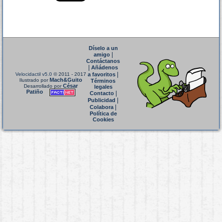
Díselo a un
|
amigo
Contáctanos
|
Añádenos
|
Velocidactil v5.0
© 2011 - 2017
a favoritos
Mach&Guito
Ilustrado por
Términos
César
Desarrollado por
legales
Patiño
|
Contacto
|
Publicidad
|
Colabora
Política de
Cookies