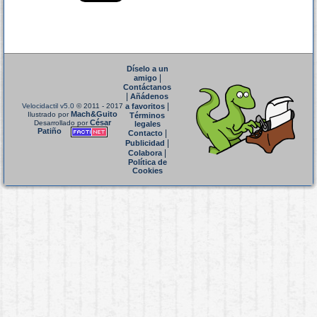
Díselo a un
|
amigo
Contáctanos
|
Añádenos
|
Velocidactil v5.0
© 2011 - 2017
a favoritos
Mach&Guito
Ilustrado por
Términos
César
Desarrollado por
legales
Patiño
|
Contacto
|
Publicidad
|
Colabora
Política de
Cookies