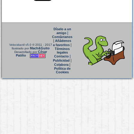
Díselo a un
|
amigo
Contáctanos
|
Añádenos
|
Velocidactil v5.0
© 2011 - 2017
a favoritos
Mach&Guito
Ilustrado por
Términos
César
Desarrollado por
legales
Patiño
|
Contacto
|
Publicidad
|
Colabora
Política de
Cookies