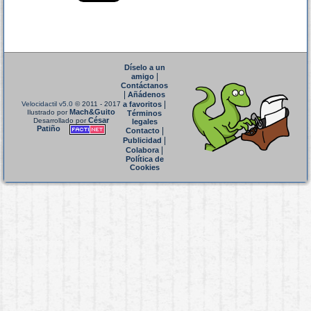
Díselo a un
|
amigo
Contáctanos
|
Añádenos
|
Velocidactil v5.0
© 2011 - 2017
a favoritos
Mach&Guito
Ilustrado por
Términos
César
Desarrollado por
legales
Patiño
|
Contacto
|
Publicidad
|
Colabora
Política de
Cookies