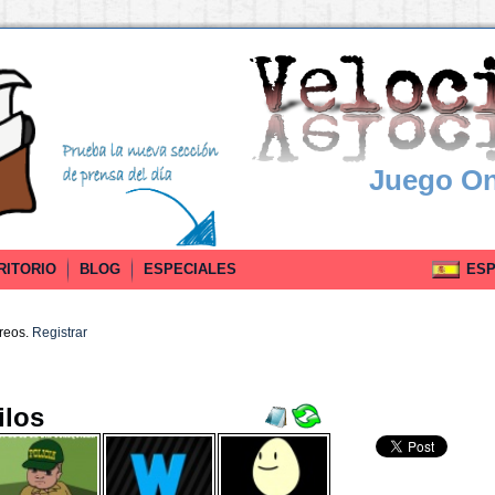
Juego On
RITORIO
BLOG
ESPECIALES
ESPA
rreos.
Registrar
ilos