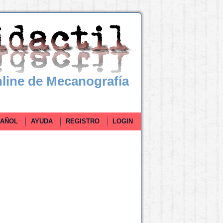
line de Mecanografía
ÑOL
AYUDA
REGISTRO
LOGIN