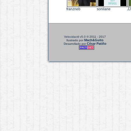
franzneb
sonilane
JJ
Velocidactil v5.0
© 2011 - 2017
Mach&Guito
Ilustrado por
César Patiño
Desarrollado por