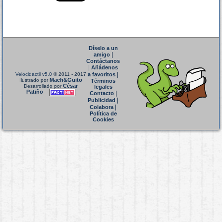
Díselo a un
|
amigo
Contáctanos
|
Añádenos
|
Velocidactil v5.0
© 2011 - 2017
a favoritos
Mach&Guito
Ilustrado por
Términos
César
Desarrollado por
legales
Patiño
|
Contacto
|
Publicidad
|
Colabora
Política de
Cookies