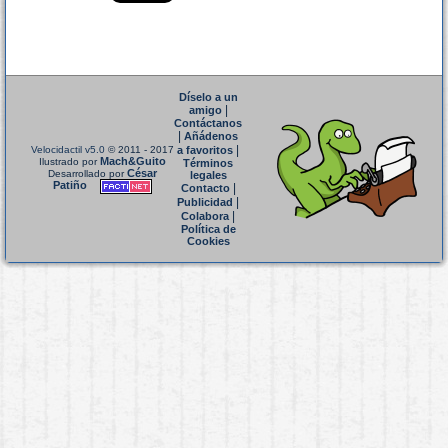
Díselo a un
|
amigo
Contáctanos
|
Añádenos
|
Velocidactil v5.0
© 2011 - 2017
a favoritos
Mach&Guito
Ilustrado por
Términos
César
Desarrollado por
legales
Patiño
|
Contacto
|
Publicidad
|
Colabora
Política de
Cookies