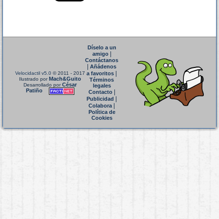
Díselo a un
|
amigo
Contáctanos
|
Añádenos
|
Velocidactil v5.0
© 2011 - 2017
a favoritos
Mach&Guito
Ilustrado por
Términos
César
Desarrollado por
legales
Patiño
|
Contacto
|
Publicidad
|
Colabora
Política de
Cookies