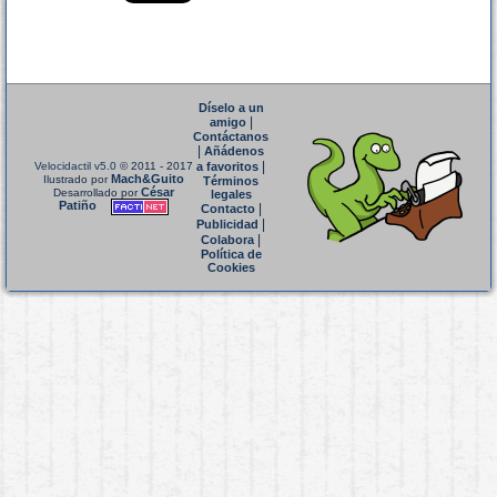
Díselo a un
|
amigo
Contáctanos
|
Añádenos
|
Velocidactil v5.0
© 2011 - 2017
a favoritos
Mach&Guito
Ilustrado por
Términos
César
Desarrollado por
legales
Patiño
|
Contacto
|
Publicidad
|
Colabora
Política de
Cookies