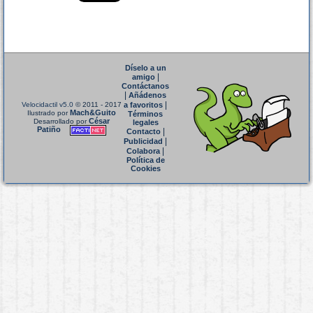
Díselo a un
|
amigo
Contáctanos
|
Añádenos
|
Velocidactil v5.0
© 2011 - 2017
a favoritos
Mach&Guito
Ilustrado por
Términos
César
Desarrollado por
legales
Patiño
|
Contacto
|
Publicidad
|
Colabora
Política de
Cookies