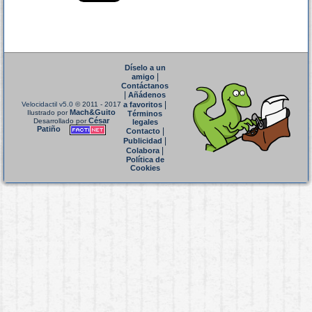
Díselo a un
|
amigo
Contáctanos
|
Añádenos
|
Velocidactil v5.0
© 2011 - 2017
a favoritos
Mach&Guito
Ilustrado por
Términos
César
Desarrollado por
legales
Patiño
|
Contacto
|
Publicidad
|
Colabora
Política de
Cookies