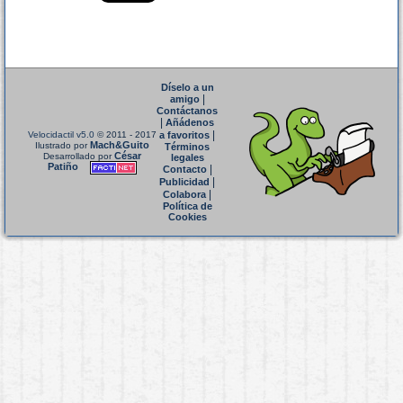
Díselo a un
|
amigo
Contáctanos
|
Añádenos
|
Velocidactil v5.0
© 2011 - 2017
a favoritos
Mach&Guito
Ilustrado por
Términos
César
Desarrollado por
legales
Patiño
|
Contacto
|
Publicidad
|
Colabora
Política de
Cookies