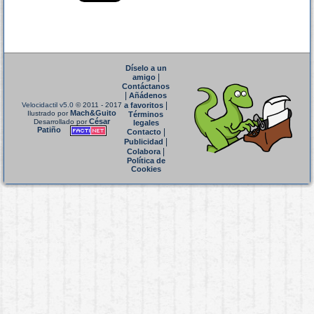
Díselo a un
|
amigo
Contáctanos
|
Añádenos
|
Velocidactil v5.0
© 2011 - 2017
a favoritos
Mach&Guito
Ilustrado por
Términos
César
Desarrollado por
legales
Patiño
|
Contacto
|
Publicidad
|
Colabora
Política de
Cookies