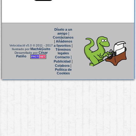
Díselo a un
|
amigo
Contáctanos
|
Añádenos
|
Velocidactil v5.0
© 2011 - 2017
a favoritos
Mach&Guito
Ilustrado por
Términos
César
Desarrollado por
legales
Patiño
|
Contacto
|
Publicidad
|
Colabora
Política de
Cookies