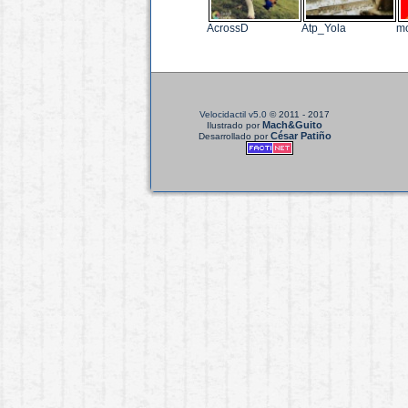
AcrossD
Atp_Yola
m
Velocidactil v5.0
© 2011 - 2017
Mach&Guito
Ilustrado por
César Patiño
Desarrollado por