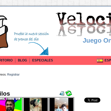
Juego On
RITORIO
BLOG
ESPECIALES
ESPA
rreos.
Registrar
ilos