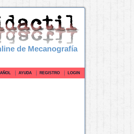
line de Mecanografía
ÑOL
AYUDA
REGISTRO
LOGIN