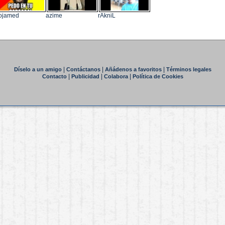
ojamed
azime
rAkniL
|
|
|
Díselo a un amigo
Contáctanos
Añádenos a favoritos
Términos legales
|
|
|
Contacto
Publicidad
Colabora
Política de Cookies