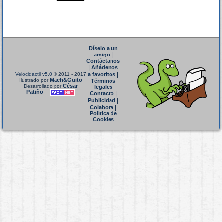
Díselo a un
|
amigo
Contáctanos
|
Añádenos
|
Velocidactil v5.0
© 2011 - 2017
a favoritos
Mach&Guito
Ilustrado por
Términos
César
Desarrollado por
legales
Patiño
|
Contacto
|
Publicidad
|
Colabora
Política de
Cookies